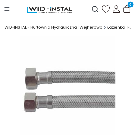
Produ
Otwórz wyszukiwark
WID-INSTAL - Hurtownia Hydrauliczna | Wejherowo
Łazienka i kuc