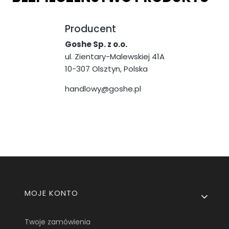
Producent
Goshe Sp. z o.o.
ul. Zientary-Malewskiej 41A
10-307 Olsztyn, Polska
handlowy@goshe.pl
Linki w stopce
MOJE KONTO
Twoje zamówienia