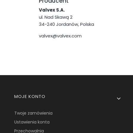
Producent
Valvex S.A.
ul. Nad Skawą 2
34-240 Jordanów, Polska
valvex@valvex.com
Linki w stopce
MOJE KONTO
Twoje zamówienia
Ustawienia konta
Przechowalnia