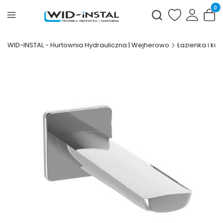
Produ
Otwórz wyszukiwark
WID-INSTAL - Hurtownia Hydrauliczna | Wejherowo
Łazienka i kuc