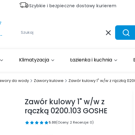
Szybkie i bezpieczne dostawy kurierem
7
Wyczyść
Szuk
-
Klimatyzacja
Łazienka i kuchnia
awory do wody
Zawory kulowe
Zawór kulowy 1" w/w z rączką 02
Zawór kulowy 1" w/w z
rączką 0200.103 GOSHE
5.00
(Oceny: 2 Recenzje: 0)