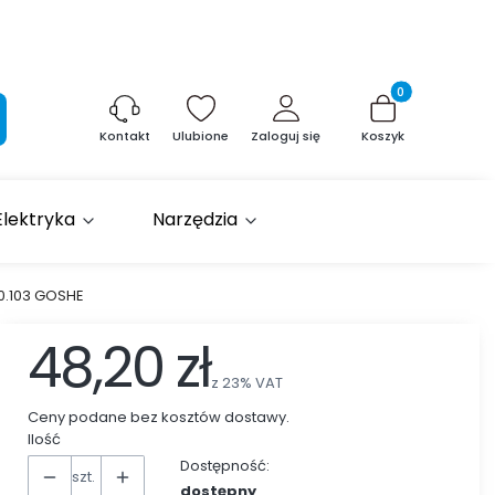
Produkty w kosz
aj
Ulubione
Zaloguj się
Koszyk
Kontakt
Elektryka
Narzędzia
00.103 GOSHE
48,20 zł
z
23%
VAT
Ceny podane bez kosztów dostawy.
Ilość
Dostępność:
szt.
dostępny