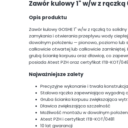
Zawór kulowy 1" w/w z rączką
Opis produktu
Zawór kulowy GOSHE 1" w/w z rączką to solidny
zamykania i otwierania przepływu wody ciepłe
dowolnym położeniu — pionowo, poziomo lub s
całkowicie otwartej lub całkowicie zamkniętej
grubą ściankę korpusu oraz dławicę, co zapewn
posiada Atest PZH oraz certyfikat ITB-KOT/0481
Najważniejsze zalety
Precyzyjne wykonanie i trwała konstrukcj
Stalowa rączka zapewniająca wygodną 
Gruba ścianka korpusu zwiększająca wyt
Dławica zwiększająca szczelność
Możliwość montażu w dowolnym położen
Atest PZH i certyfikat ITB-KOT/0481
10 lat gwarancji