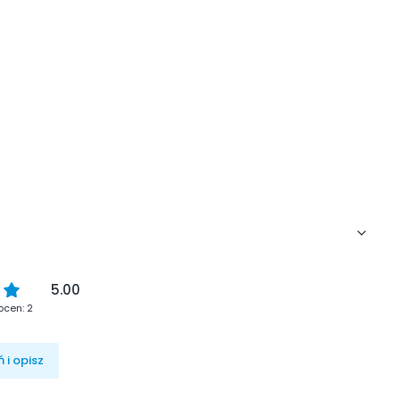
5.00
ocen: 2
 i opisz