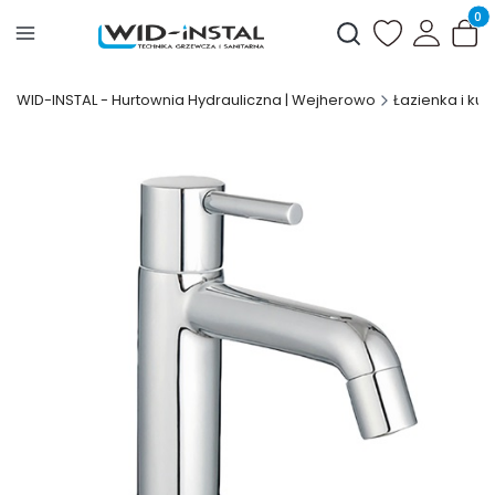
Produ
Otwórz wyszukiwark
WID-INSTAL - Hurtownia Hydrauliczna | Wejherowo
Łazienka i kuc