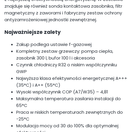
znajduje się również sonda kontaktowa zasobnika, filtr
magnetyczny z zaworami i fabryczny zestaw ochrony
antyzamrożeniowej jednostki zewnętrznej.
Najważniejsze zalety
Zakup podlega ustawie f-gazowej
Kompletny zestaw grzewczy: pompa ciepła,
zasobnik 300 l, bufor 100 l i akcesoria
Czynnik chłodniczy R32 o niskim współczynniku
GWP
Najwyższa klasa efektywności energetycznej A+++
(35°C) i A++ (55°C)
Wysoki współczynnik COP (A7/W35) – 4,81
Maksymalna temperatura zasilania instalacji do
65°C
Praca w niskich temperaturach zewnętrznych do
−25°C
Modulacja mocy od 30 do 100% dla optymalnej