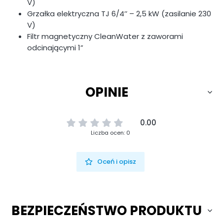
V)
Grzałka elektryczna TJ 6/4’’ – 2,5 kW (zasilanie 230
V)
Filtr magnetyczny CleanWater z zaworami
odcinającymi 1”
OPINIE
0.00
Liczba ocen: 0
Oceń i opisz
BEZPIECZEŃSTWO PRODUKTU