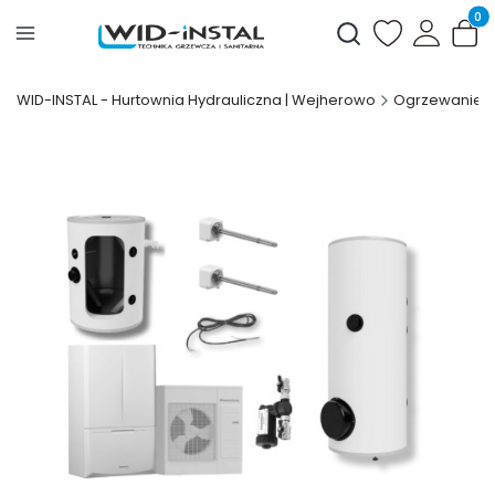
Produ
Otwórz wyszukiwark
WID-INSTAL - Hurtownia Hydrauliczna | Wejherowo
Ogrzewanie