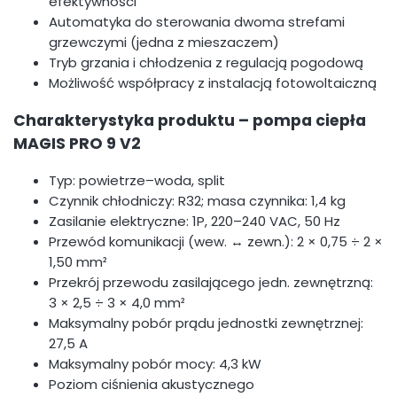
efektywności
Automatyka do sterowania dwoma strefami
grzewczymi (jedna z mieszaczem)
Tryb grzania i chłodzenia z regulacją pogodową
Możliwość współpracy z instalacją fotowoltaiczną
Charakterystyka produktu – pompa ciepła
MAGIS PRO 9 V2
Typ: powietrze–woda, split
Czynnik chłodniczy: R32; masa czynnika: 1,4 kg
Zasilanie elektryczne: 1P, 220–240 VAC, 50 Hz
Przewód komunikacji (wew. ↔ zewn.): 2 × 0,75 ÷ 2 ×
1,50 mm²
Przekrój przewodu zasilającego jedn. zewnętrzną:
3 × 2,5 ÷ 3 × 4,0 mm²
Maksymalny pobór prądu jednostki zewnętrznej:
27,5 A
Maksymalny pobór mocy: 4,3 kW
Poziom ciśnienia akustycznego