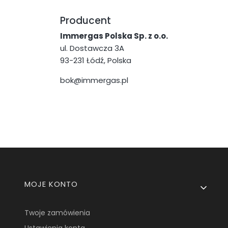
Producent
Immergas Polska Sp. z o.o.
ul. Dostawcza 3A
93-231 Łódź, Polska
bok@immergas.pl
Linki w stopce
MOJE KONTO
Twoje zamówienia