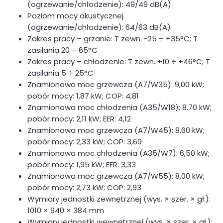
(ogrzewanie/chłodzenie): 49/49 dB(A)
Poziom mocy akustycznej
(ogrzewanie/chłodzenie): 64/63 dB(A)
Zakres pracy – grzanie: T zewn. −25 ÷ +35°C; T
zasilania 20 ÷ 65°C
Zakres pracy – chłodzenie: T zewn. +10 ÷ +46°C; T
zasilania 5 ÷ 25°C
Znamionowa moc grzewcza (A7/W35): 9,00 kW;
pobór mocy: 1,87 kW; COP: 4,81
Znamionowa moc chłodzenia (A35/W18): 8,70 kW;
pobór mocy: 2,11 kW; EER: 4,12
Znamionowa moc grzewcza (A7/W45): 8,60 kW;
pobór mocy: 2,33 kW; COP: 3,69
Znamionowa moc chłodzenia (A35/W7): 6,50 kW;
pobór mocy: 1,95 kW; EER: 3,33
Znamionowa moc grzewcza (A7/W55): 8,00 kW;
pobór mocy: 2,73 kW; COP: 2,93
Wymiary jednostki zewnętrznej (wys. × szer. × gł.):
1010 × 940 × 384 mm
Wymiary jednostki wewnętrznej (wys. × szer. × gł.):