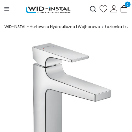
Produ
Otwórz wyszukiwark
WID-INSTAL - Hurtownia Hydrauliczna | Wejherowo
Łazienka i kuc