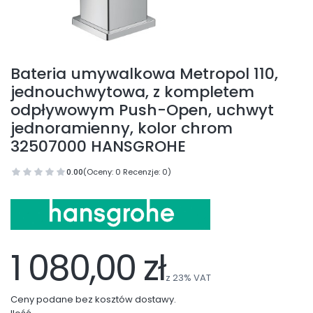
Bateria umywalkowa Metropol 110,
jednouchwytowa, z kompletem
odpływowym Push-Open, uchwyt
jednoramienny, kolor chrom
32507000 HANSGROHE
0.00
(Oceny: 0 Recenzje: 0)
1 080,00 zł
z
23%
VAT
Ceny podane bez kosztów dostawy.