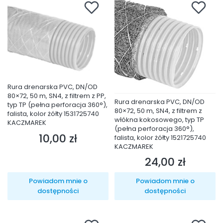
Rura drenarska PVC, DN/OD
80×72, 50 m, SN4, z filtrem z PP,
Rura drenarska PVC, DN/OD
typ TP (pełna perforacja 360°),
80×72, 50 m, SN4, z filtrem z
falista, kolor żółty 1531725740
włókna kokosowego, typ TP
KACZMAREK
(pełna perforacja 360°),
10,00 zł
Cena
falista, kolor żółty 1521725740
KACZMAREK
24,00 zł
Cena
Powiadom mnie o
Powiadom mnie o
dostępności
dostępności