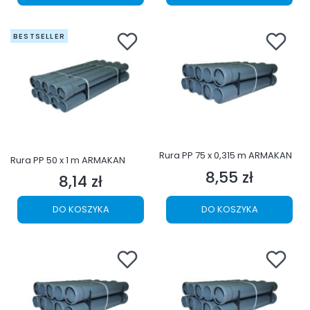
BESTSELLER
Rura PP 75 x 0,315 m ARMAKAN
Rura PP 50 x 1 m ARMAKAN
8,55 zł
Cena
8,14 zł
Cena
DO KOSZYKA
DO KOSZYKA